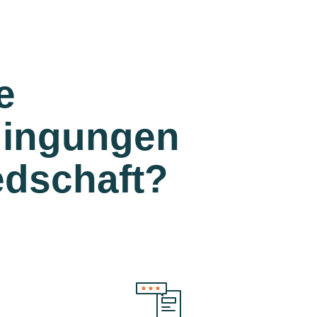
e
ingungen
iedschaft?