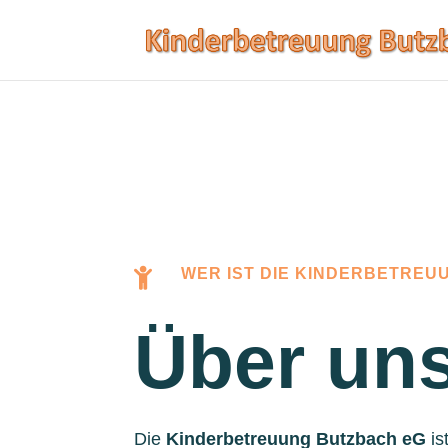
WER IST DIE KINDERBETREU

Über un
Die
Kinderbetreuung Butzbach eG
is