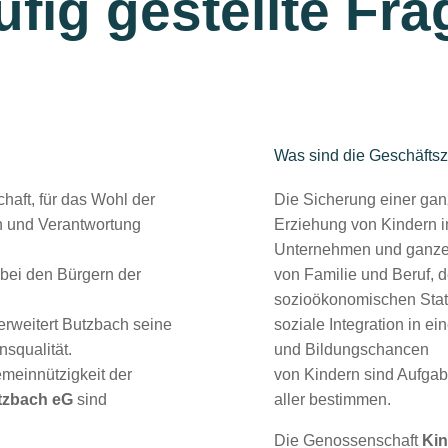
fig gestellte Fr
Was sind die Geschäftsz
chaft, für das Wohl der
Die Sicherung einer gan
n und Verantwortung
Erziehung von Kindern i
Unternehmen und ganze R
bei den Bürgern der
von Familie und Beruf, d
sozioökonomischen Statu
 erweitert Butzbach seine
soziale Integration in e
nsqualität.
und Bildungschancen
meinnützigkeit der
von Kindern sind Aufgabe
tzbach eG
sind
aller bestimmen.
Die Genossenschaft
Kin